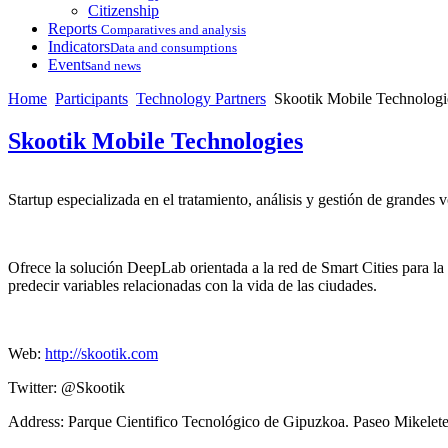
Citizenship
Reports
Comparatives and analysis
Indicators
Data and consumptions
Events
and news
Home
Participants
Technology Partners
Skootik Mobile Technologi
Skootik Mobile Technologies
Startup especializada en el tratamiento, análisis y gestión de grandes
Ofrece la solución DeepLab orientada a la red de Smart Cities para la 
predecir variables relacionadas con la vida de las ciudades.
Web:
http://skootik.com
Twitter: @Skootik
Address: Parque Cientifico Tecnológico de Gipuzkoa. Paseo Mikelete