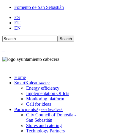
Fomento de San Sebastián
ES
EU
EN
Home
SmartKalea
Concept
Energy efficiency
Implementation Of Icts
Monitoring platform
Call for ideas
Participants
Agents Involved
City Council of Donostia -
San Sebastián
Stores and catering
Technology Partners