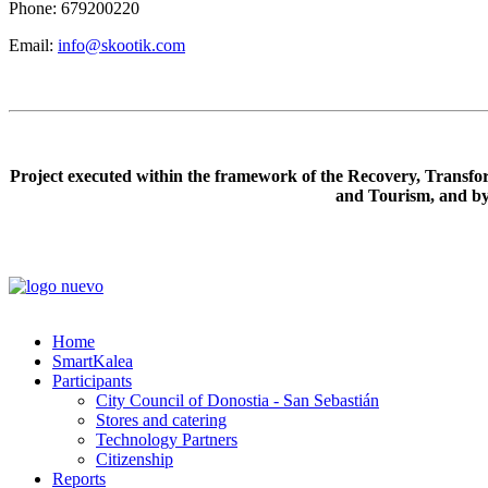
Phone: 679200220
Email:
info@skootik.com
Project executed within the framework of the Recovery, Transf
and Tourism, and b
Home
SmartKalea
Participants
City Council of Donostia - San Sebastián
Stores and catering
Technology Partners
Citizenship
Reports