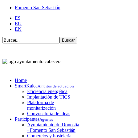
Fomento San Sebastián
ES
EU
EN
Home
SmartKalea
Ámbitos de actuación
Eficiencia energética
Implantación de TICS
Plataforma de
monitarización
Convocatoria de ideas
Participantes
Agentes
Ayuntamiento de Donostia
- Fomento San Sebastián
Comercios y hostelería