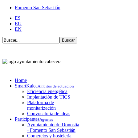
Fomento San Sebastián
ES
EU
EN
Home
SmartKalea
Ámbitos de actuación
Eficiencia energética
Implantación de TICS
Plataforma de
monitarización
Convocatoria de ideas
Participantes
Agentes
Ayuntamiento de Donostia
- Fomento San Sebastián
Comercios y hostelería